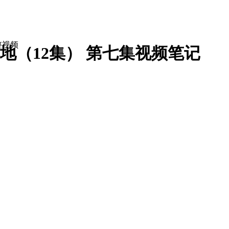
整视频
（12集） 第七集
视频笔记
经理
总经理
董事长
工关系专员
企业文化专员
培训专员
培训师
培训经理
人力资源经理