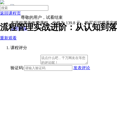

进入企业版
登录
返回课程页
注册
尊敬的用户，试看结束

本课程属于收费课程，价格为
139.8
元，购买后可观看完
流程管理实战进阶：从认知到落地
立即购买
微营销
重新观看
领导力
团队管理
课程评分
Excel
面试技巧
首页
验证码:
发表评论
岗位系统班
基础岗位
创业者
职场新手
基层员工
储备干部
主管
经理
总监
副总
人力资源
人事专员
人事助理
招聘专员
绩效专员
薪资福利专员
员