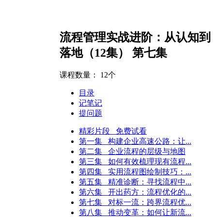
流程管理实战进阶：从认知到
落地（12集） 第七集
课程数量：
12个
目录
记笔记
提问题
精彩片段 免费试看
第一集 构建企业高速公路：让...
第二集 企业流程的层级与地图
第三集 如何有效梳理现有流程...
第四集 实用流程图绘制技巧：...
第五集 精准诊断：寻找流程中...
第六集 开出药方：流程优化的...
第七集 对标一流：跨界流程优...
（小型企业）
人力资源经理（中型企业）
人力资源经理（大型企
第八集 推动变革：如何让新流...