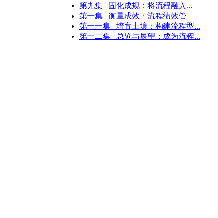
第九集 固化成规：将流程融入...
第十集 衡量成效：流程绩效管...
第十一集 培育土壤：构建流程型...
第十二集 总览与展望：成为流程...
产总监
生产厂长
销售经理
渠道经理
项目经理
大客户经理
品牌经理
外贸经理
客服经