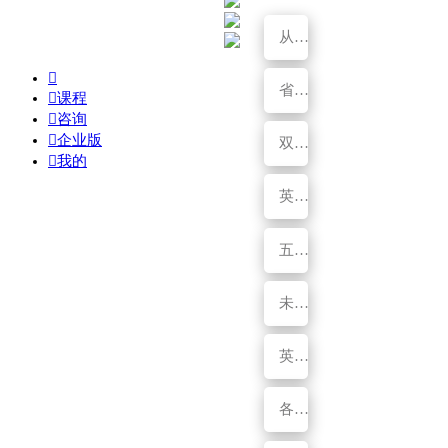
从“卖全球”到“赢全球”：中国企业出海战略升维与实战路径

省下来的就是利润：企业怎么做好成本管控

课程

咨询

企业版
双智融合：企业新一代操作系统

我的
英盛网全面接入OpenClaw，我们自己先成为"智能体企业"
五年深耕，聚力敦煌：英盛网助推甘肃文旅人才发展
未来未定，进击不止：致每一位推动组织前行的HR！
英盛课程，赋能企业精准培训
各行的头部企业都在用英盛智能培训平台