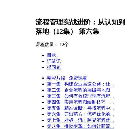
流程管理实战进阶：从认知到
落地（12集） 第六集
课程数量：
12个
目录
记笔记
提问题
精彩片段 免费试看
第一集 构建企业高速公路：让...
第二集 企业流程的层级与地图
第三集 如何有效梳理现有流程...
第四集 实用流程图绘制技巧：...
第五集 精准诊断：寻找流程中...
第六集 开出药方：流程优化的...
第七集 对标一流：跨界流程优...
（小型企业）
人力资源经理（中型企业）
人力资源经理（大型企
第八集 推动变革：如何让新流...