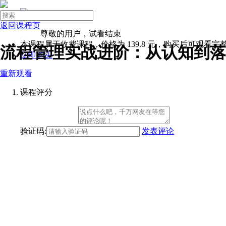

进入企业版
登录
返回课程页
注册
尊敬的用户，试看结束

本课程属于收费课程，价格为
139.8
元，购买后可观看完
流程管理实战进阶：从认知到落地
立即购买
微营销
重新观看
领导力
团队管理
课程评分
Excel
面试技巧
首页
验证码:
发表评论
岗位系统班
基础岗位
创业者
职场新手
基层员工
储备干部
主管
经理
总监
副总
人力资源
人事专员
人事助理
招聘专员
绩效专员
薪资福利专员
员