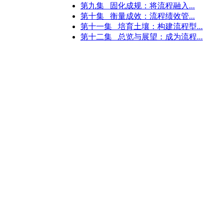
第九集 固化成规：将流程融入...
第十集 衡量成效：流程绩效管...
第十一集 培育土壤：构建流程型...
第十二集 总览与展望：成为流程...
产总监
生产厂长
销售经理
渠道经理
项目经理
大客户经理
品牌经理
外贸经理
客服经