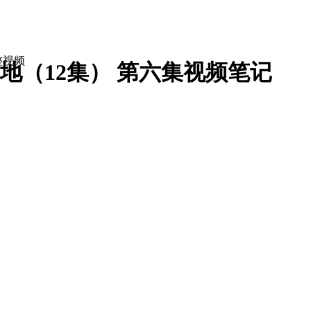
整视频
（12集） 第六集
视频笔记
经理
总经理
董事长
工关系专员
企业文化专员
培训专员
培训师
培训经理
人力资源经理