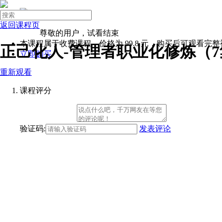

进入企业版
登录
返回课程页
注册
尊敬的用户，试看结束

本课程属于收费课程，价格为
99.8
元，购买后可观看完整
正己化人-管理者职业化修炼（7
立即购买
微营销
重新观看
领导力
团队管理
课程评分
Excel
面试技巧
首页
验证码:
发表评论
岗位系统班
基础岗位
创业者
职场新手
基层员工
储备干部
主管
经理
总监
副总
人力资源
人事专员
人事助理
招聘专员
绩效专员
薪资福利专员
员