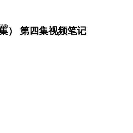
视频
集） 第四集
视频笔记
经理
总经理
董事长
工关系专员
企业文化专员
培训专员
培训师
培训经理
人力资源经理