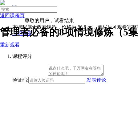

进入企业版
登录
返回课程页
注册
尊敬的用户，试看结束

本课程属于收费课程，价格为
86.8
元，购买后可观看完整
管理者必备的8项情境修炼（5集
立即购买
微营销
重新观看
领导力
团队管理
课程评分
Excel
面试技巧
首页
验证码:
发表评论
岗位系统班
基础岗位
创业者
职场新手
基层员工
储备干部
主管
经理
总监
副总
人力资源
人事专员
人事助理
招聘专员
绩效专员
薪资福利专员
员