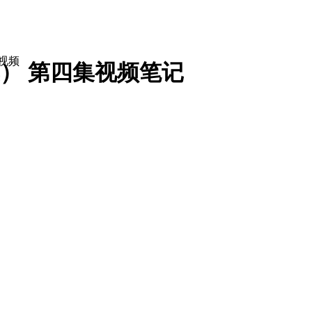
视频
） 第四集
视频笔记
经理
总经理
董事长
工关系专员
企业文化专员
培训专员
培训师
培训经理
人力资源经理