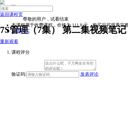

进入企业版
登录
返回课程页
注册
尊敬的用户，试看结束

本课程属于收费课程，价格为
111.8
元，购买后可观看完
7S管理（7集） 第二集
视频笔记
立即购买
微营销
重新观看
领导力
团队管理
课程评分
Excel
面试技巧
首页
验证码:
发表评论
岗位系统班
基础岗位
创业者
职场新手
基层员工
储备干部
主管
经理
总监
副总
人力资源
人事专员
人事助理
招聘专员
绩效专员
薪资福利专员
员