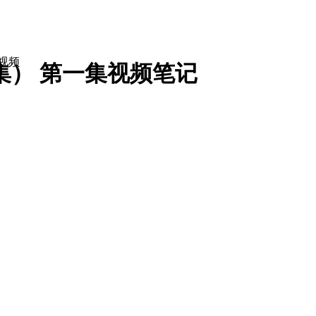
视频
集） 第一集
视频笔记
经理
总经理
董事长
工关系专员
企业文化专员
培训专员
培训师
培训经理
人力资源经理