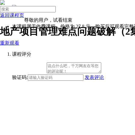

进入企业版
登录
返回课程页
注册
尊敬的用户，试看结束

本课程属于收费课程，价格为
27.8
元，购买后可观看完整
地产项目管理难点问题破解（2
微营销
重新观看
领导力
团队管理
课程评分
Excel
面试技巧
首页
验证码:
发表评论
岗位系统班
基础岗位
创业者
职场新手
基层员工
储备干部
主管
经理
总监
副总
人力资源
人事专员
人事助理
招聘专员
绩效专员
薪资福利专员
员