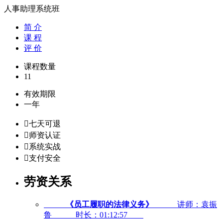
人事助理系统班
简 介
课 程
评 价
课程数量
11
有效期限
一年

七天可退

师资认证

系统实战

支付安全
劳资关系
《员工履职的法律义务》
讲师：袁振
鲁
时长：01:12:57