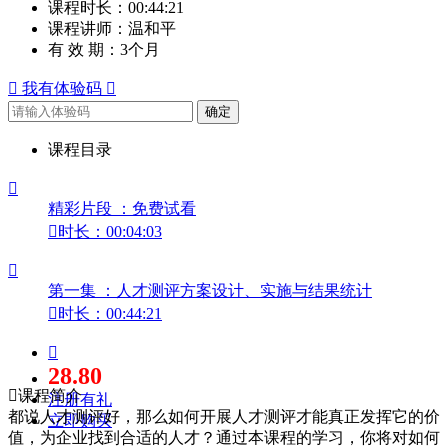
课程时长：
00:44:21
课程讲师：
温和平
有 效 期：
3个月

我有体验码

确定
课程目录

精彩片段 ：免费试看

时长：00:04:03

第一集 ：人才测评方案设计、实施与结果统计

时长：00:44:21

28.80

课程简介
注册有礼
都说人才测评好，那么如何开展人才测评才能真正发挥它的价
立即购买
值，为企业找到合适的人才？通过本课程的学习，你将对如何