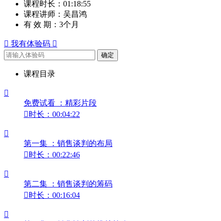
课程时长：
01:18:55
课程讲师：
吴昌鸿
有 效 期：
3个月

我有体验码

确定
课程目录

免费试看 ：精彩片段

时长：00:04:22

第一集 ：销售谈判的布局

时长：00:22:46

第二集 ：销售谈判的筹码

时长：00:16:04
