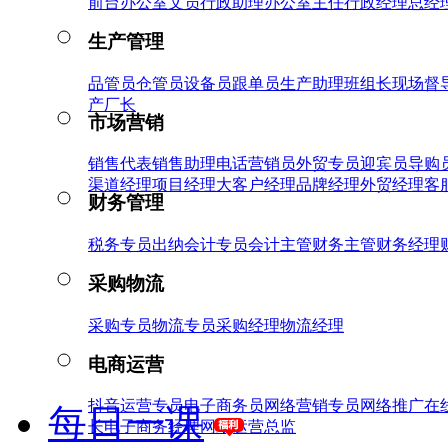
前台
办公室文员
行政助理
办公室主任
行政经理
总经
生产管理
品管员
仓管员
设备员
跟单员
生产助理
班组长
现场督
产厂长
市场营销
销售代表
销售助理
电话营销员
外贸专员
迎宾员
导购
渠道经理
项目经理
大客户经理
品牌经理
外贸经理
客
财务管理
税务专员
出纳
会计专员
会计主管
财务主管
财务经理
采购物流
采购专员
物流专员
采购经理
物流经理
电商运营
抖音运营专员
电子商务员
网络营销专员
网络推广
在
每日一课
长
电子商务经理
网络运营总监