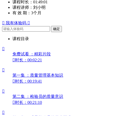
课程时长：
01:49:01
课程讲师：
刘小明
有 效 期：
3个月

我有体验码

确定
课程目录

免费试看 ：精彩片段

时长：00:02:21

第一集 ：质量管理基本知识

时长：00:19:41

第二集 ：检验员的质量意识

时长：00:21:10
