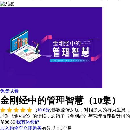
免费试看
金刚经中的管理智慧（10集）
(
10.0分
)
佛教流传深远，对很多人的行为生息
过对《金刚经》的研读，总结了《金刚经》与管理技能提升间的
￥
88.80
我有体验码
加入购物车
立即购买
有效期：3个月