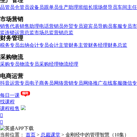
生产管理
品管员
仓管员
设备员
跟单员
生产助理
班组长
现场督导员
车间主任
市场营销
销售代表
销售助理
电话营销员
外贸专员
迎宾员
导购员
客服专员
市
监
连锁运营总监
市场总监
营销总监
财务管理
税务专员
出纳
会计专员
会计主管
财务主管
财务经理
财务总监
采购物流
采购专员
物流专员
采购经理
物流经理
电商运营
抖音运营专员
电子商务员
网络营销专员
网络推广
在线客服
微信专
每日一课
找课程
课程租售


当前位置：
首页
>
总裁课堂
>
金刚经中的管理智慧（10集）