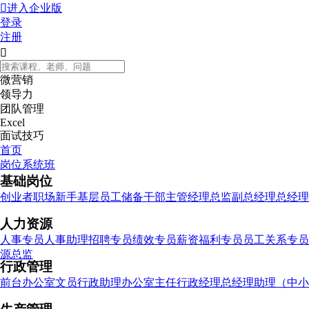

进入企业版
登录
注册

微营销
领导力
团队管理
Excel
面试技巧
首页
岗位系统班
基础岗位
创业者
职场新手
基层员工
储备干部
主管
经理
总监
副总经理
总经理
人力资源
人事专员
人事助理
招聘专员
绩效专员
薪资福利专员
员工关系专员
源总监
行政管理
前台
办公室文员
行政助理
办公室主任
行政经理
总经理助理（中小