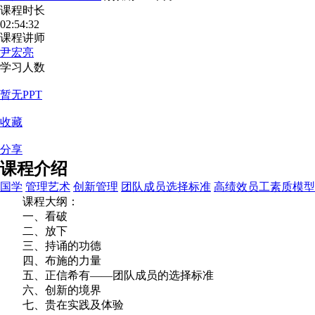
课程时长
02:54:32
课程讲师
尹宏亮
学习人数
暂无PPT
收藏
分享
课程介绍
国学
管理艺术
创新管理
团队成员选择标准
高绩效员工素质模型
课程大纲：
一、看破
二、放下
三、持诵的功德
四、布施的力量
五、正信希有——团队成员的选择标准
六、创新的境界
七、贵在实践及体验