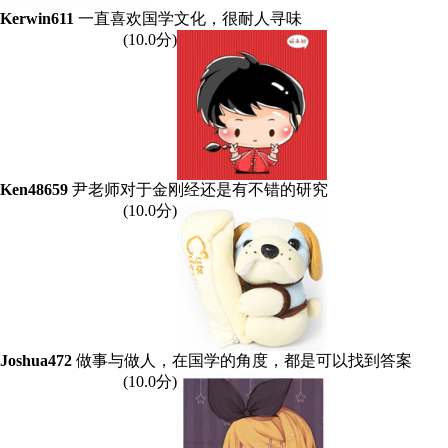
Kerwin611
一直喜欢国学文化，很耐人寻味
(
10
.0分)
Ken48659
尹老师对于金刚经还是有不错的研究
(
10
.0分)
Joshua472
做事与做人，在国学的角度，都是可以找到答案
(
10
.0分)