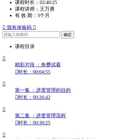
课程时长：
02:40:25
课程讲师：
王万勇
有 效 期：
3个月

我有体验码

确定
课程目录

精彩片段 ：免费试看

时长：00:04:55

第一集 ：进度管理的目的

时长：00:26:42

第二集 ：进度管理流程

时长：00:30:25
