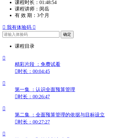
课程时长：
01:48:54
课程讲师：
闵岳
有 效 期：
3个月

我有体验码

确定
课程目录

精彩片段 ：免费试看

时长：00:04:45

第一集 ：认识全面预算管理

时长：00:26:47

第二集 ：全面预算管理的依据与目标设立

时长：00:27:27
