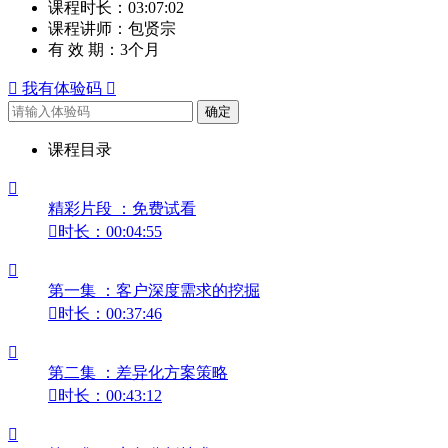
课程时长：
03:07:02
课程讲师：
包贤宗
有 效 期：
3个月

我有体验码

确定
课程目录

精彩片段 ：免费试看

时长：00:04:55

第一集 ：客户深度需求的挖掘

时长：00:37:46

第二集 ：差异化方案策略

时长：00:43:12
