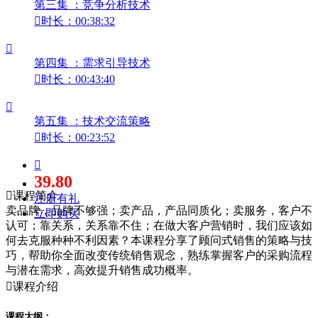
第三集 ：竞争分析技术

时长：00:38:32

第四集 ：需求引导技术

时长：00:43:40

第五集 ：技术交流策略

时长：00:23:52

39.80

课程简介
注册有礼
卖品牌，品牌不够强；卖产品，产品同质化；卖服务，客户不
立即购买
认可；靠关系，关系靠不住；在做大客户营销时，我们应该如
何去克服种种不利因素？本课程分享了顾问式销售的策略与技
巧，帮助你全面改变传统销售观念，熟练掌握客户的采购流程
与潜在需求，高效提升销售成功概率。

课程介绍
课程大纲：