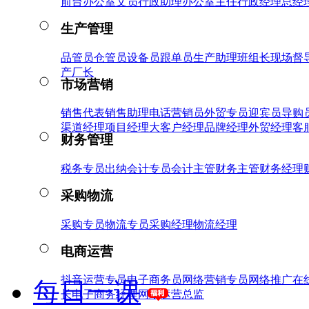
前台
办公室文员
行政助理
办公室主任
行政经理
总经
生产管理
品管员
仓管员
设备员
跟单员
生产助理
班组长
现场督
产厂长
市场营销
销售代表
销售助理
电话营销员
外贸专员
迎宾员
导购
渠道经理
项目经理
大客户经理
品牌经理
外贸经理
客
财务管理
税务专员
出纳
会计专员
会计主管
财务主管
财务经理
采购物流
采购专员
物流专员
采购经理
物流经理
电商运营
抖音运营专员
电子商务员
网络营销专员
网络推广
在
每日一课
长
电子商务经理
网络运营总监