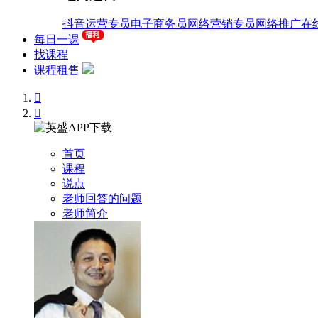
抖音运营专员
电子商务员
网络营销专员
网络推广
在
每日一课
找课程
课程租售


首页
课程
说点
老师回答的问题
老师简介