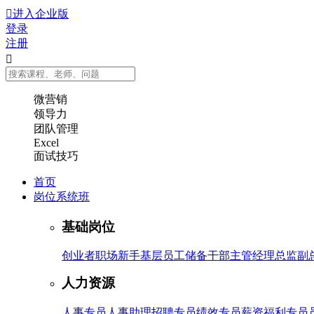

进入企业版
登录
注册

微营销
领导力
团队管理
Excel
面试技巧
首页
岗位系统班
基础岗位
创业者
职场新手
基层员工
储备干部
主管
经理
总监
副
人力资源
人事专员
人事助理
招聘专员
绩效专员
薪资福利专员