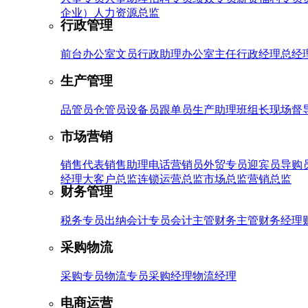
企业）
人力资源总监
行政管理
前台
办公室文员
行政助理
办公室主任
行政经理
总经
生产管理
品管员
仓管员
设备员
跟单员
生产助理
班组长
现场督
市场营销
销售代表
销售助理
电话营销员
外贸专员
迎宾员
导购
经理
大客户总监
连锁运营总监
市场总监
营销总监
财务管理
税务专员
出纳
会计专员
会计主管
财务主管
财务经理
采购物流
采购专员
物流专员
采购经理
物流经理
电商运营