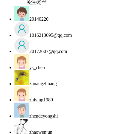
关注/粉丝
20140220
1016213695@qq.com
20172607@qq.com
ys_chen
zhuangzhuang
zhiying1989
zhendeyongshi
zhaowenjun