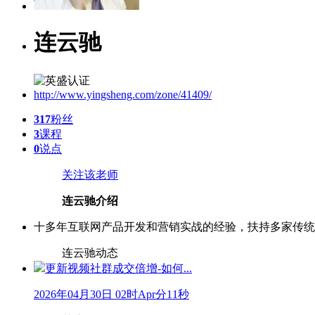
连云驰
http://www.yingsheng.com/zone/41409/
317
粉丝
3
课程
0
说点
关注该老师
连云驰介绍
十多年互联网产品开发和营销实战的经验，扶持多家传统
连云驰动态
更新视频
社群成交倍增-如何...
2026年04月30日 02时Apr分11秒