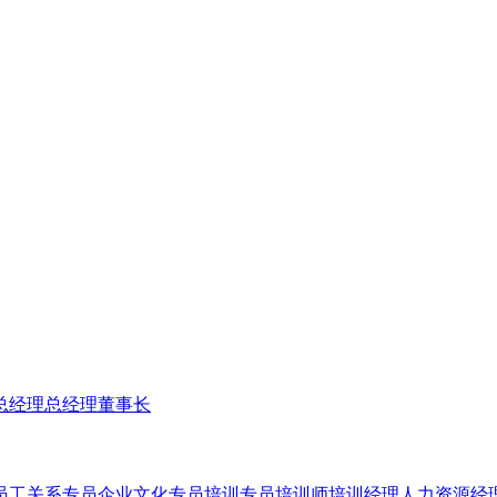
总经理
总经理
董事长
员工关系专员
企业文化专员
培训专员
培训师
培训经理
人力资源经