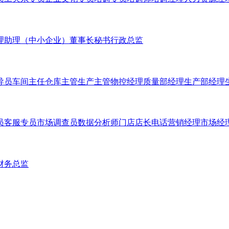
理助理（中小企业）
董事长秘书
行政总监
导员
车间主任
仓库主管
生产主管
物控经理
质量部经理
生产部经理
员
客服专员
市场调查员
数据分析师
门店店长
电话营销经理
市场经
财务总监