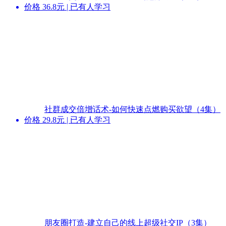
价格
36.8
元 | 已有
人
学习
社群成交倍增话术-如何快速点燃购买欲望（4集）
价格
29.8
元 | 已有
人
学习
朋友圈打造-建立自己的线上超级社交IP（3集）