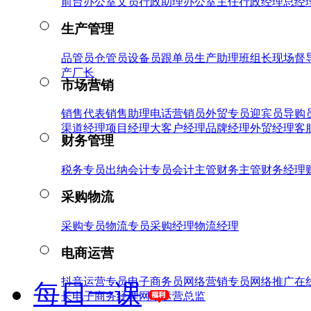
前台
办公室文员
行政助理
办公室主任
行政经理
总经
生产管理
品管员
仓管员
设备员
跟单员
生产助理
班组长
现场督
产厂长
市场营销
销售代表
销售助理
电话营销员
外贸专员
迎宾员
导购
渠道经理
项目经理
大客户经理
品牌经理
外贸经理
客
财务管理
税务专员
出纳
会计专员
会计主管
财务主管
财务经理
采购物流
采购专员
物流专员
采购经理
物流经理
电商运营
抖音运营专员
电子商务员
网络营销专员
网络推广
在
每日一课
长
电子商务经理
网络运营总监