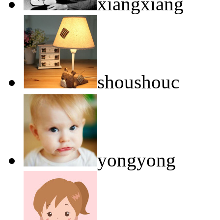
xiangxiang
shoushouc
yongyong