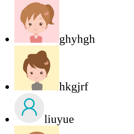
ghyhgh
hkgjrf
liuyue