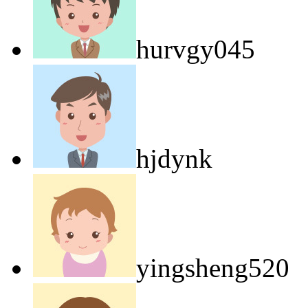
hurvgy045
hjdynk
yingsheng520