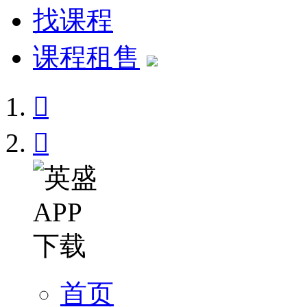
找课程
课程租售


首页