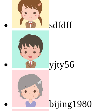
sdfdff
yjty56
bijing1980