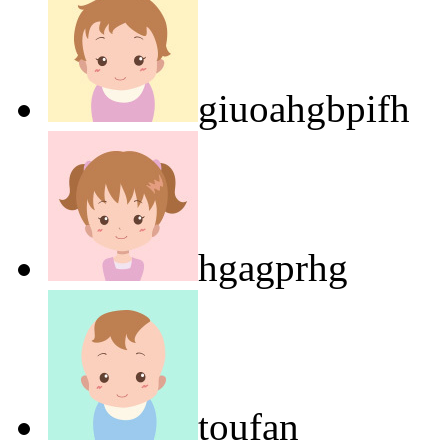
giuoahgbpifh
hgagprhg
toufan