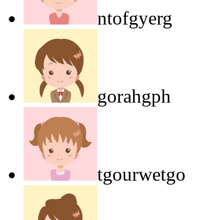
ntofgyerg
gorahgph
tgourwetgo