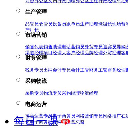
前台
办公室文员
行政助理
办公室主任
行政经理
总经
生产管理
品管员
仓管员
设备员
跟单员
生产助理
班组长
现场督
产厂长
市场营销
销售代表
销售助理
电话营销员
外贸专员
迎宾员
导购
渠道经理
项目经理
大客户经理
品牌经理
外贸经理
客
财务管理
税务专员
出纳
会计专员
会计主管
财务主管
财务经理
采购物流
采购专员
物流专员
采购经理
物流经理
电商运营
抖音运营专员
电子商务员
网络营销专员
网络推广
在
每日一课
长
电子商务经理
网络运营总监