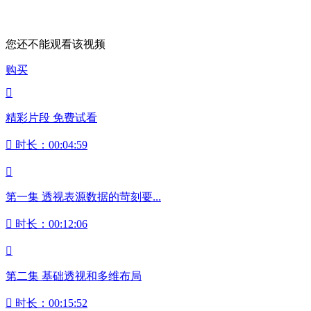
您还不能观看该视频
购买

精彩片段 免费试看

时长：00:04:59

第一集 透视表源数据的苛刻要...

时长：00:12:06

第二集 基础透视和多维布局

时长：00:15:52