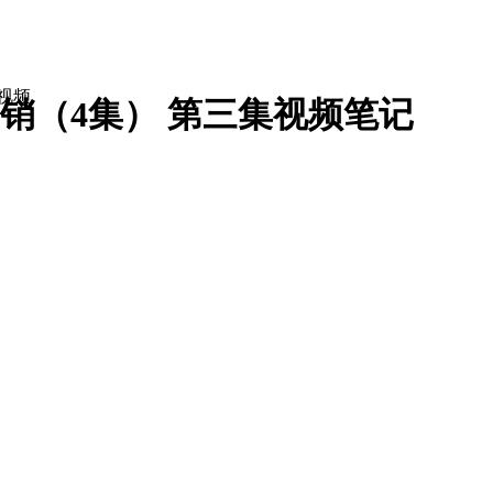
视频
销（4集） 第三集
视频笔记
经理
总经理
董事长
工关系专员
企业文化专员
培训专员
培训师
培训经理
人力资源经理