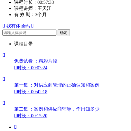
课程时长：
00:57:38
课程讲师：
王天江
有 效 期：
3个月

我有体验码

确定
课程目录

免费试看 ：精彩片段

时长：00:03:24

第一集 ：对供应商管理的正确认知和案例

时长：00:42:18

第二集 ：案例和供应商辅导，作用知多少

时长：00:15:20
