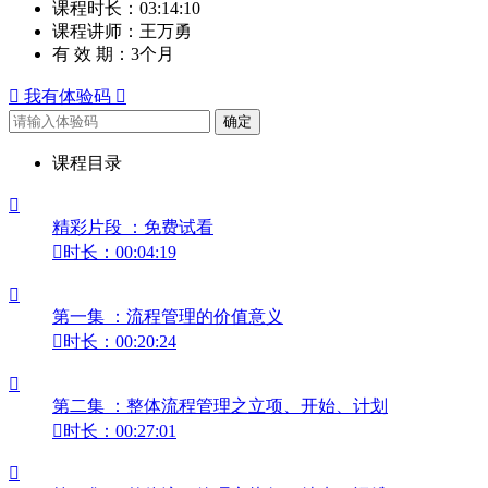
课程时长：
03:14:10
课程讲师：
王万勇
有 效 期：
3个月

我有体验码

确定
课程目录

精彩片段 ：免费试看

时长：00:04:19

第一集 ：流程管理的价值意义

时长：00:20:24

第二集 ：整体流程管理之立项、开始、计划

时长：00:27:01
