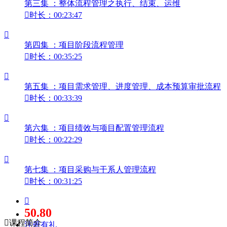
第三集 ：整体流程管理之执行、结束、运维

时长：00:23:47

第四集 ：项目阶段流程管理

时长：00:35:25

第五集 ：项目需求管理、进度管理、成本预算审批流程

时长：00:33:39

第六集 ：项目绩效与项目配置管理流程

时长：00:22:29

第七集 ：项目采购与干系人管理流程

时长：00:31:25

50.80

课程简介
注册有礼