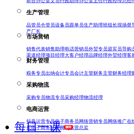
前台
办公室文员
行政助理
办公室主任
行政经理
总经
生产管理
品管员
仓管员
设备员
跟单员
生产助理
班组长
现场督
产厂长
市场营销
销售代表
销售助理
电话营销员
外贸专员
迎宾员
导购
渠道经理
项目经理
大客户经理
品牌经理
外贸经理
客
财务管理
税务专员
出纳
会计专员
会计主管
财务主管
财务经理
采购物流
采购专员
物流专员
采购经理
物流经理
电商运营
抖音运营专员
电子商务员
网络营销专员
网络推广
在
每日一课
长
电子商务经理
网络运营总监