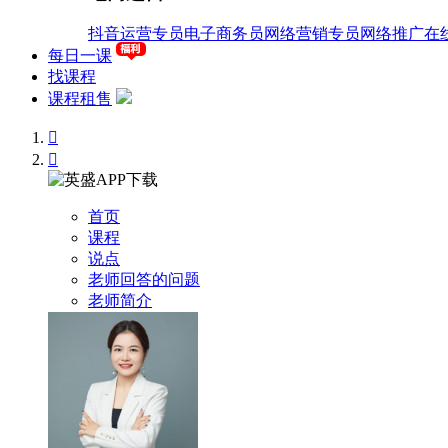
抖音运营专员
电子商务员
网络营销专员
网络推广
在
每日一课
找课程
课程租售


首页
课程
说点
老师回答的问题
老师简介