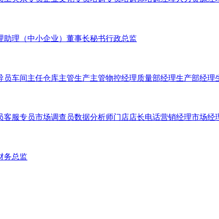
理助理（中小企业）
董事长秘书
行政总监
导员
车间主任
仓库主管
生产主管
物控经理
质量部经理
生产部经理
员
客服专员
市场调查员
数据分析师
门店店长
电话营销经理
市场经
财务总监