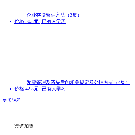
企业存货暂估方法（3集）
价格
50.8
元 | 已有
人
学习
发票管理及遗失后的相关规定及处理方式（4集）
价格
42.8
元 | 已有
人
学习
更多课程
渠道加盟