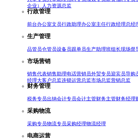
企业）
人力资源总监
行政管理
前台
办公室文员
行政助理
办公室主任
行政经理
总经
生产管理
品管员
仓管员
设备员
跟单员
生产助理
班组长
现场督
市场营销
销售代表
销售助理
电话营销员
外贸专员
迎宾员
导购
经理
大客户总监
连锁运营总监
市场总监
营销总监
财务管理
税务专员
出纳
会计专员
会计主管
财务主管
财务经理
采购物流
采购专员
物流专员
采购经理
物流经理
电商运营