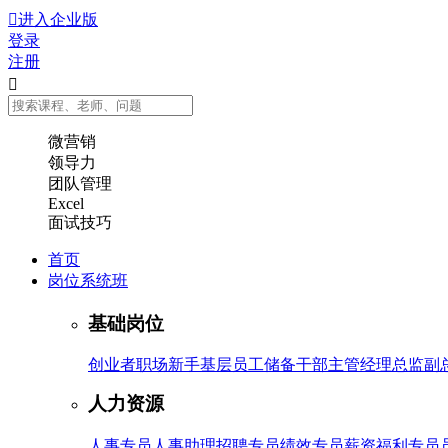

进入企业版
登录
注册

微营销
领导力
团队管理
Excel
面试技巧
首页
岗位系统班
基础岗位
创业者
职场新手
基层员工
储备干部
主管
经理
总监
副
人力资源
人事专员
人事助理
招聘专员
绩效专员
薪资福利专员