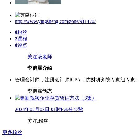
http://www.yingsheng.com/zone/911470/
0
粉丝
2
课程
0
说点
关注该老师
李俏霖介绍
管理会计师，注册会计师ICPA，优财研究院专家组专家
李俏霖动态
更新视频
企业存货暂估方法（3集）
2024年02月03日 01时Feb分47秒
关注/粉丝
更多粉丝