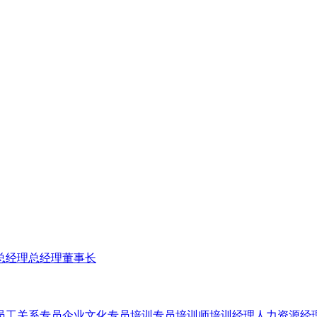
总经理
总经理
董事长
员工关系专员
企业文化专员
培训专员
培训师
培训经理
人力资源经