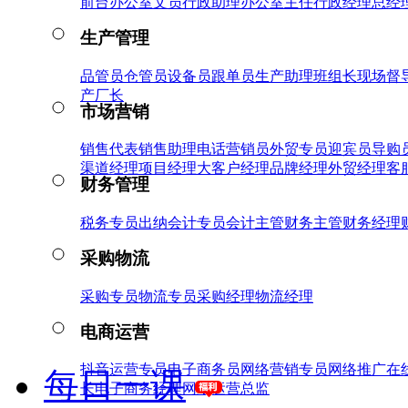
前台
办公室文员
行政助理
办公室主任
行政经理
总经
生产管理
品管员
仓管员
设备员
跟单员
生产助理
班组长
现场督
产厂长
市场营销
销售代表
销售助理
电话营销员
外贸专员
迎宾员
导购
渠道经理
项目经理
大客户经理
品牌经理
外贸经理
客
财务管理
税务专员
出纳
会计专员
会计主管
财务主管
财务经理
采购物流
采购专员
物流专员
采购经理
物流经理
电商运营
抖音运营专员
电子商务员
网络营销专员
网络推广
在
每日一课
长
电子商务经理
网络运营总监