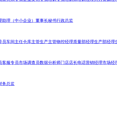
理助理（中小企业）
董事长秘书
行政总监
导员
车间主任
仓库主管
生产主管
物控经理
质量部经理
生产部经理
员
客服专员
市场调查员
数据分析师
门店店长
电话营销经理
市场经
财务总监