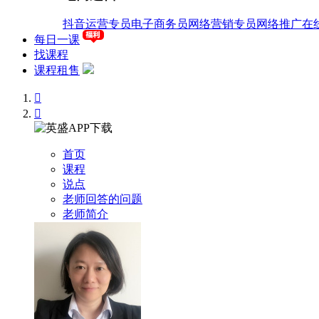
抖音运营专员
电子商务员
网络营销专员
网络推广
在
每日一课
找课程
课程租售


首页
课程
说点
老师回答的问题
老师简介