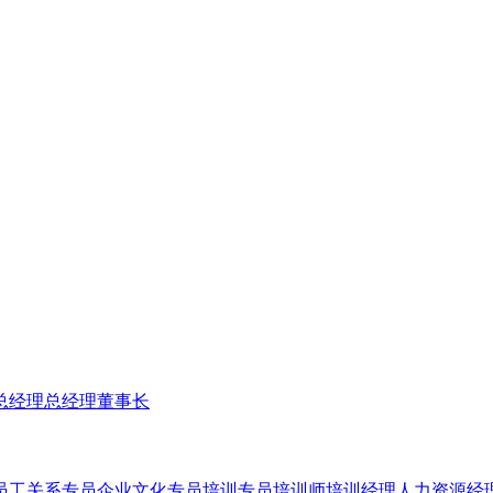
总经理
总经理
董事长
员工关系专员
企业文化专员
培训专员
培训师
培训经理
人力资源经