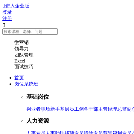

进入企业版
登录
注册

微营销
领导力
团队管理
Excel
面试技巧
首页
岗位系统班
基础岗位
创业者
职场新手
基层员工
储备干部
主管
经理
总监
副
人力资源
人事专员
人事助理
招聘专员
绩效专员
薪资福利专员