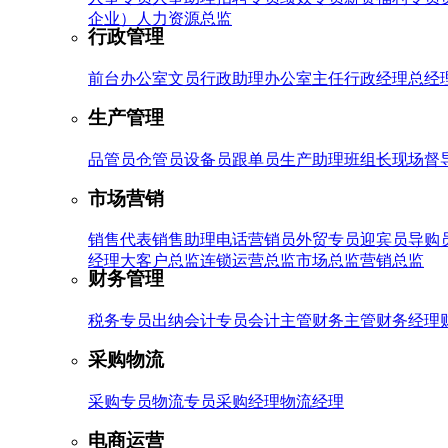
企业）
人力资源总监
行政管理
前台
办公室文员
行政助理
办公室主任
行政经理
总经
生产管理
品管员
仓管员
设备员
跟单员
生产助理
班组长
现场督
市场营销
销售代表
销售助理
电话营销员
外贸专员
迎宾员
导购
经理
大客户总监
连锁运营总监
市场总监
营销总监
财务管理
税务专员
出纳
会计专员
会计主管
财务主管
财务经理
采购物流
采购专员
物流专员
采购经理
物流经理
电商运营