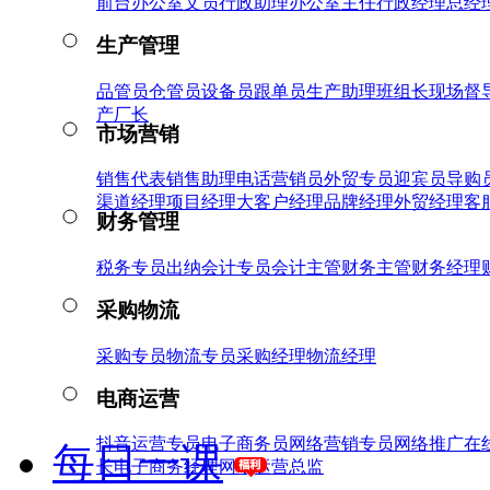
前台
办公室文员
行政助理
办公室主任
行政经理
总经
生产管理
品管员
仓管员
设备员
跟单员
生产助理
班组长
现场督
产厂长
市场营销
销售代表
销售助理
电话营销员
外贸专员
迎宾员
导购
渠道经理
项目经理
大客户经理
品牌经理
外贸经理
客
财务管理
税务专员
出纳
会计专员
会计主管
财务主管
财务经理
采购物流
采购专员
物流专员
采购经理
物流经理
电商运营
抖音运营专员
电子商务员
网络营销专员
网络推广
在
每日一课
长
电子商务经理
网络运营总监