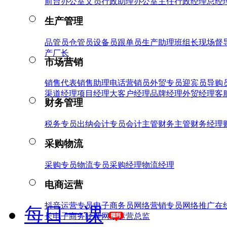
前台
办公室文员
行政助理
办公室主任
行政经理
总经
生产管理
品管员
仓管员
设备员
跟单员
生产助理
班组长
现场督
产厂长
市场营销
销售代表
销售助理
电话营销员
外贸专员
迎宾员
导购
渠道经理
项目经理
大客户经理
品牌经理
外贸经理
客
财务管理
税务专员
出纳
会计专员
会计主管
财务主管
财务经理
采购物流
采购专员
物流专员
采购经理
物流经理
电商运营
抖音运营专员
电子商务员
网络营销专员
网络推广
在
每日一课
长
电子商务经理
网络运营总监