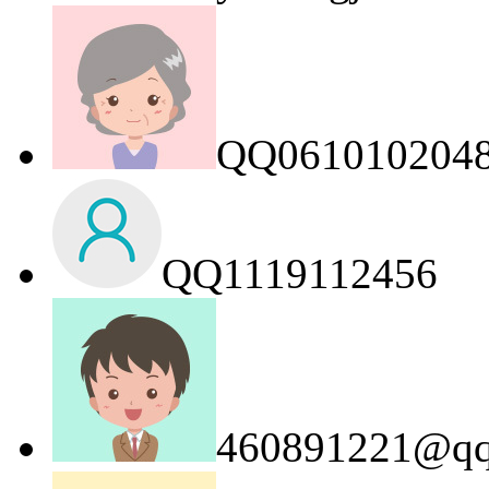
QQ061010204
QQ1119112456
460891221@qq