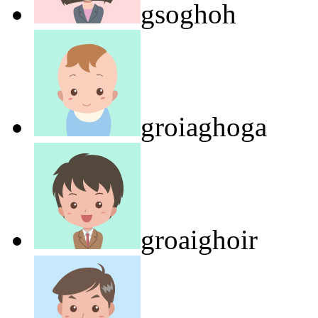
gsoghoh
groiaghoga
groaighoir