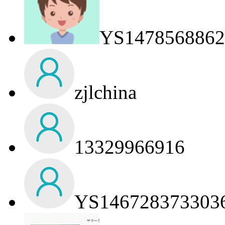
YS1478568862
zjlchina
13329966916
YS146728373303