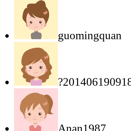
guomingquan
?20140619091
Anan1987