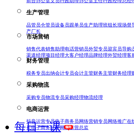
前台
办公室文员
行政助理
办公室主任
行政经理
总经
生产管理
品管员
仓管员
设备员
跟单员
生产助理
班组长
现场督
产厂长
市场营销
销售代表
销售助理
电话营销员
外贸专员
迎宾员
导购
渠道经理
项目经理
大客户经理
品牌经理
外贸经理
客
财务管理
税务专员
出纳
会计专员
会计主管
财务主管
财务经理
采购物流
采购专员
物流专员
采购经理
物流经理
电商运营
抖音运营专员
电子商务员
网络营销专员
网络推广
在
每日一课
长
电子商务经理
网络运营总监