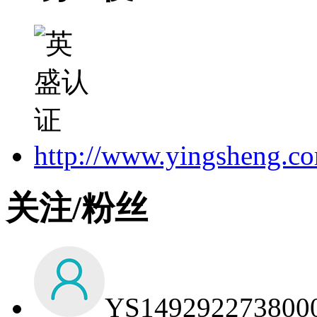
http://www.yingsheng.c
关注/粉丝
YS149292273800