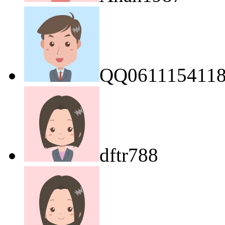
QQ061115411
dftr788