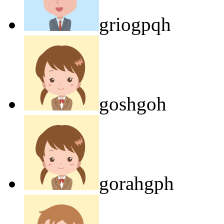
griogpqh
goshgoh
gorahgph