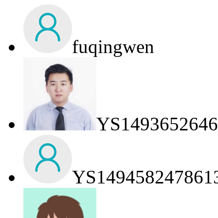
fuqingwen
YS1493652646
YS149458247861