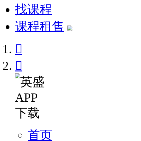
找课程
课程租售


首页