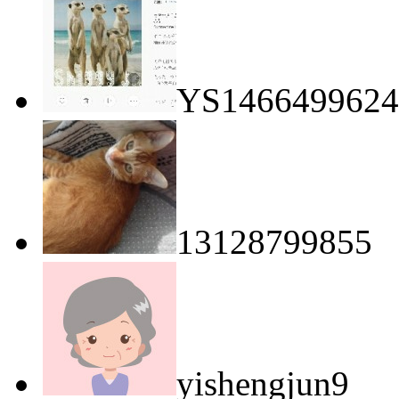
YS146649962
13128799855
yishengjun9