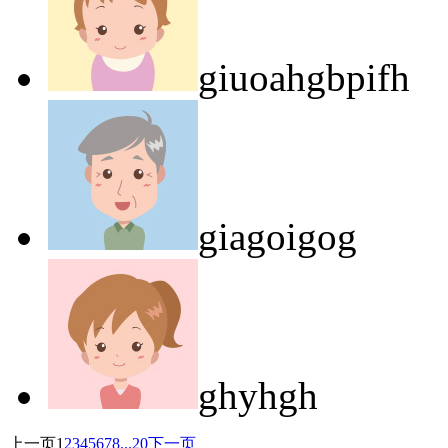
giuoahgbpifh
giagoigog
ghyhgh
上一页
1
2
3
4
5
6
7
8
...
20
下一页