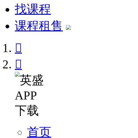
找课程
课程租售


首页