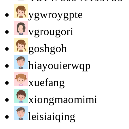
ygwroygpte
vgrougori
goshgoh
hiayouierwqp
xuefang
xiongmaomimi
leisiaiqing