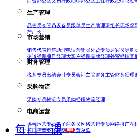
前台
办公室文员
行政助理
办公室主任
行政经理
总经
生产管理
品管员
仓管员
设备员
跟单员
生产助理
班组长
现场督
产厂长
市场营销
销售代表
销售助理
电话营销员
外贸专员
迎宾员
导购
渠道经理
项目经理
大客户经理
品牌经理
外贸经理
客
财务管理
税务专员
出纳
会计专员
会计主管
财务主管
财务经理
采购物流
采购专员
物流专员
采购经理
物流经理
电商运营
抖音运营专员
电子商务员
网络营销专员
网络推广
在
每日一课
长
电子商务经理
网络运营总监