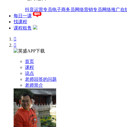
抖音运营专员
电子商务员
网络营销专员
网络推广
在
每日一课
找课程
课程租售


首页
课程
说点
老师回答的问题
老师简介