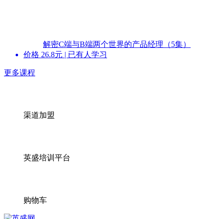
解密C端与B端两个世界的产品经理（5集）
价格
26.8
元 | 已有
人
学习
更多课程
渠道加盟
英盛培训平台
购物车