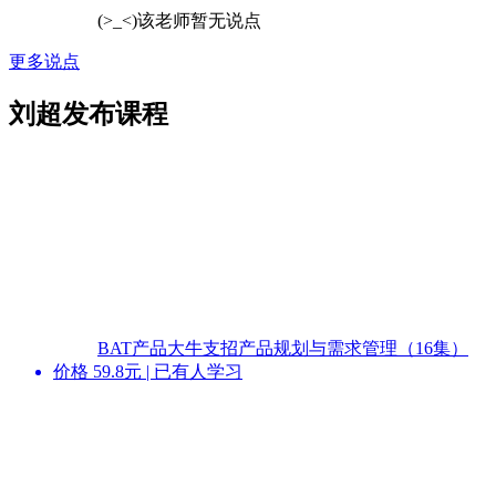
(>_<)该老师暂无说点
更多说点
刘超发布课程
BAT产品大牛支招产品规划与需求管理（16集）
价格
59.8
元 | 已有
人
学习