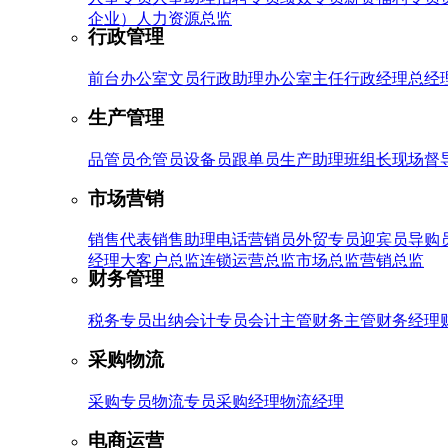
企业）
人力资源总监
行政管理
前台
办公室文员
行政助理
办公室主任
行政经理
总经
生产管理
品管员
仓管员
设备员
跟单员
生产助理
班组长
现场督
市场营销
销售代表
销售助理
电话营销员
外贸专员
迎宾员
导购
经理
大客户总监
连锁运营总监
市场总监
营销总监
财务管理
税务专员
出纳
会计专员
会计主管
财务主管
财务经理
采购物流
采购专员
物流专员
采购经理
物流经理
电商运营