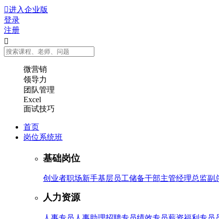

进入企业版
登录
注册

微营销
领导力
团队管理
Excel
面试技巧
首页
岗位系统班
基础岗位
创业者
职场新手
基层员工
储备干部
主管
经理
总监
副
人力资源
人事专员
人事助理
招聘专员
绩效专员
薪资福利专员