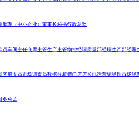
理助理（中小企业）
董事长秘书
行政总监
导员
车间主任
仓库主管
生产主管
物控经理
质量部经理
生产部经理
员
客服专员
市场调查员
数据分析师
门店店长
电话营销经理
市场经
财务总监