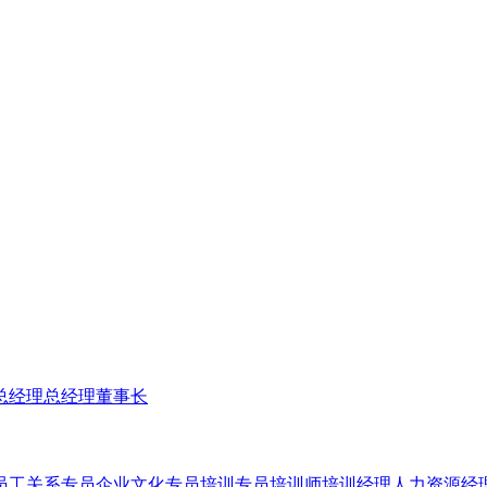
总经理
总经理
董事长
员工关系专员
企业文化专员
培训专员
培训师
培训经理
人力资源经