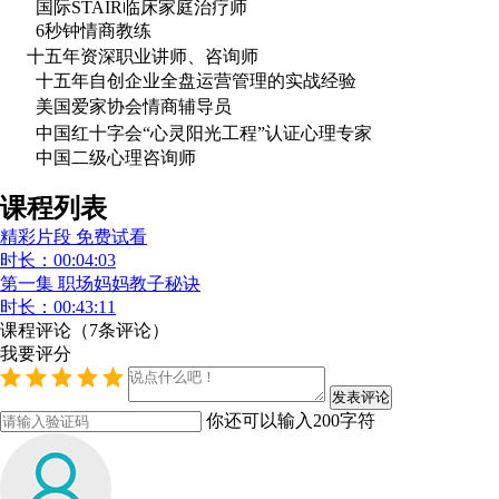
国际STAIR临床家庭治疗师
6秒钟情商教练
十五年资深职业讲师、咨询师
十五年自创企业全盘运营管理的实战经验
美国爱家协会情商辅导员
中国红十字会“心灵阳光工程”认证心理专家
中国二级心理咨询师
课程列表
精彩片段 免费试看
时长：00:04:03
第一集 职场妈妈教子秘诀
时长：00:43:11
课程评论
（
7
条评论）
我要评分
你还可以输入
200
字符