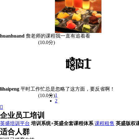
huanhuand
詹老师的课程我一直有追着看
(
10
.0分)
lihaipeng
平时工作忙总是忽略了这方面，要反省啊！
1
(
10
.0分)
2

企业员工培训
英盛培训平台
培训系统+英盛全套课程体系
课程租售
英盛版权
适合人群