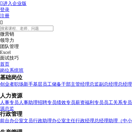

进入企业版
登录
注册

微营销
领导力
团队管理
Excel
面试技巧
首页
岗位系统班
基础岗位
创业者
职场新手
基层员工
储备干部
主管
经理
总监
副总经理
总经理
人力资源
人事专员
人事助理
招聘专员
绩效专员
薪资福利专员
员工关系专员
源总监
行政管理
前台
办公室文员
行政助理
办公室主任
行政经理
总经理助理（中小