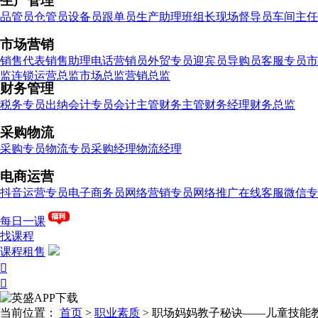
生产管理
品管员
仓管员
设备员
跟单员
生产助理
班组长
现场督导员
车间主任
市场营销
销售代表
销售助理
电话营销员
外贸专员
迎宾员
导购员
客服专员
市
监
连锁运营总监
市场总监
营销总监
财务管理
税务专员
出纳
会计专员
会计主管
财务主管
财务经理
财务总监
采购物流
采购专员
物流专员
采购经理
物流经理
电商运营
抖音运营专员
电子商务员
网络营销专员
网络推广
在线客服
微信专
每日一课
找课程
课程租售


当前位置：
首页
>
职业素质
>
职场妈妈教子秘诀——儿童技能