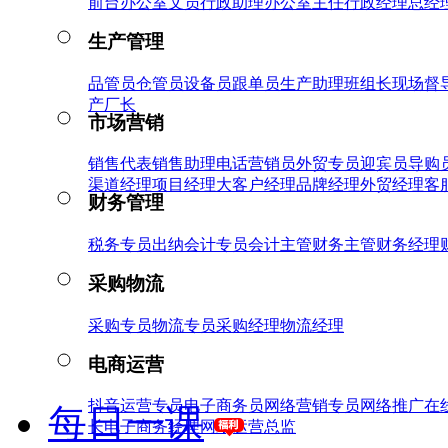
前台
办公室文员
行政助理
办公室主任
行政经理
总经
生产管理
品管员
仓管员
设备员
跟单员
生产助理
班组长
现场督
产厂长
市场营销
销售代表
销售助理
电话营销员
外贸专员
迎宾员
导购
渠道经理
项目经理
大客户经理
品牌经理
外贸经理
客
财务管理
税务专员
出纳
会计专员
会计主管
财务主管
财务经理
采购物流
采购专员
物流专员
采购经理
物流经理
电商运营
抖音运营专员
电子商务员
网络营销专员
网络推广
在
每日一课
长
电子商务经理
网络运营总监