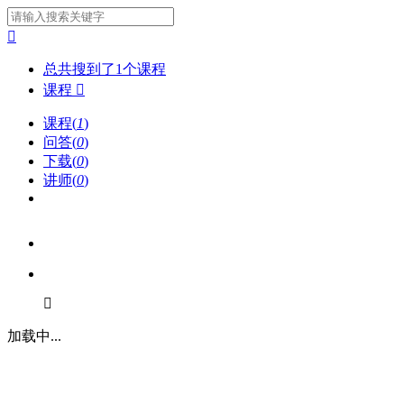

总共搜到了
1
个
课程
课程

课程(
1
)
问答(
0
)
下载(
0
)
讲师(
0
)

加载中...