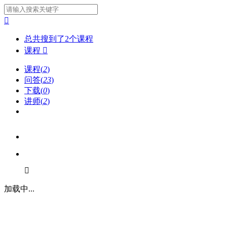

总共搜到了
2
个
课程
课程

课程(
2
)
问答(
23
)
下载(
0
)
讲师(
2
)

加载中...