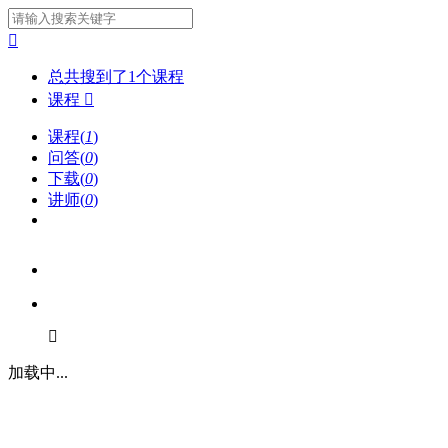

总共搜到了
1
个
课程
课程

课程(
1
)
问答(
0
)
下载(
0
)
讲师(
0
)

加载中...