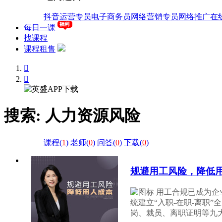
抖音运营专员
电子商务员
网络营销专员
网络推广
在
每日一课
找课程
课程租售


搜索:
人力资源风险
课程(
1
)
老师(
0
)
问答(
0
)
下载(
0
)
规避用工风险，降低用
用工合规已成为企
统建立“入职-在职-离职
岗、裁员、离职证明等九大