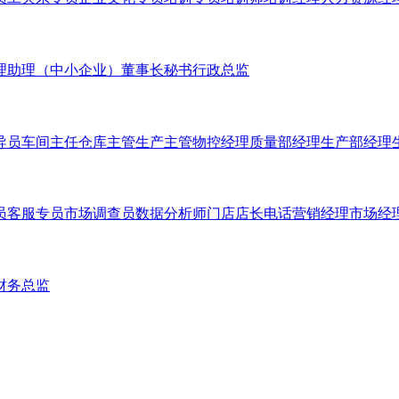
理助理（中小企业）
董事长秘书
行政总监
导员
车间主任
仓库主管
生产主管
物控经理
质量部经理
生产部经理
员
客服专员
市场调查员
数据分析师
门店店长
电话营销经理
市场经
财务总监