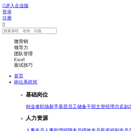

进入企业版
登录
注册

微营销
领导力
团队管理
Excel
面试技巧
首页
岗位系统班
基础岗位
创业者
职场新手
基层员工
储备干部
主管
经理
总监
副
人力资源
人事专员
人事助理
招聘专员
绩效专员
薪资福利专员