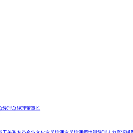
总经理
总经理
董事长
员工关系专员
企业文化专员
培训专员
培训师
培训经理
人力资源经