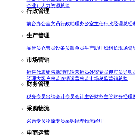
企业）
人力资源总监
行政管理
前台
办公室文员
行政助理
办公室主任
行政经理
总经
生产管理
品管员
仓管员
设备员
跟单员
生产助理
班组长
现场督
市场营销
销售代表
销售助理
电话营销员
外贸专员
迎宾员
导购
经理
大客户总监
连锁运营总监
市场总监
营销总监
财务管理
税务专员
出纳
会计专员
会计主管
财务主管
财务经理
采购物流
采购专员
物流专员
采购经理
物流经理
电商运营